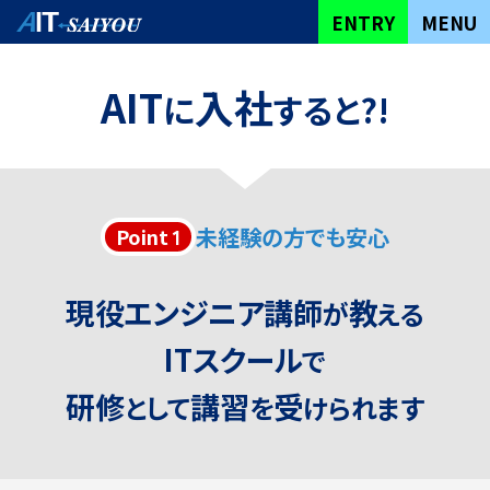
YOU CAN DO IT
ENTRY
MENU
自
分
で
き
る
が
THIS IS THE
AIT SAIYOU トップ
AIT
入社
に
すると?!
STARTING POINT!
こ
こ
か
ら
始
研修カリキュラム
ま
る
社員の声
君
す
べ
て
は
次
第
働きやすい環境を
整える制度
未経験の方でも安心
Point
1
会社情報・数字で見るAIT
THE NEXT STEP IS
UP TO YOU!
FAQ
現役エンジニア講師
教
が
える
ENTRY
ITスクール
で
研修
講習
受
として
を
けられます