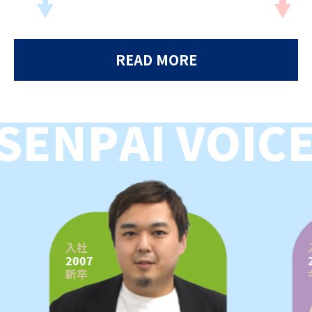
READ MORE
S
E
N
P
A
I
V
O
I
C
入社
2007
新卒