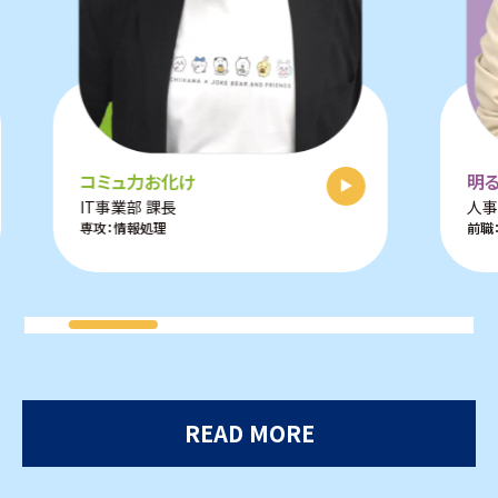
コミュ力お化け
明
IT事業部 課長
人事
専攻：情報処理
前職
READ MORE