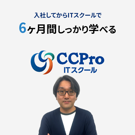
入社してからITスクールで
6
ヶ月間
学
しっかり
べる