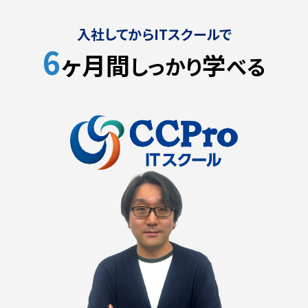
入社してからITスクールで
6
ヶ月間
学
しっかり
べる