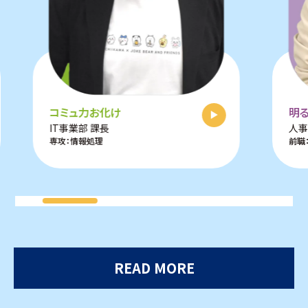
コミュ力お化け
明
IT事業部 課長
人事
専攻：情報処理
前職
READ MORE