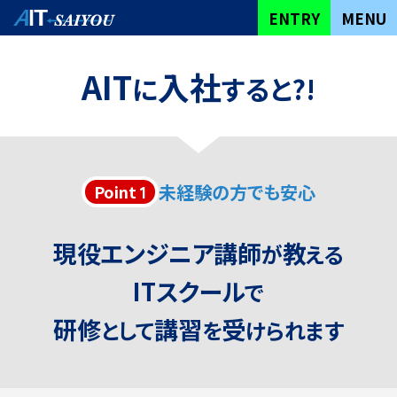
YOU CAN DO IT
ENTRY
MENU
自
分
で
き
る
が
THIS IS THE
AIT SAIYOU トップ
AIT
入社
に
すると?!
STARTING POINT!
こ
こ
か
ら
始
研修カリキュラム
ま
る
社員の声
君
す
べ
て
は
次
第
働きやすい環境を
整える制度
未経験の方でも安心
Point
1
会社情報・数字で見るAIT
THE NEXT STEP IS
UP TO YOU!
FAQ
現役エンジニア講師
教
が
える
ENTRY
ITスクール
で
研修
講習
受
として
を
けられます