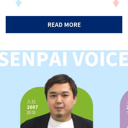
READ MORE
S
E
N
P
A
I
V
O
I
C
入社
2007
新卒